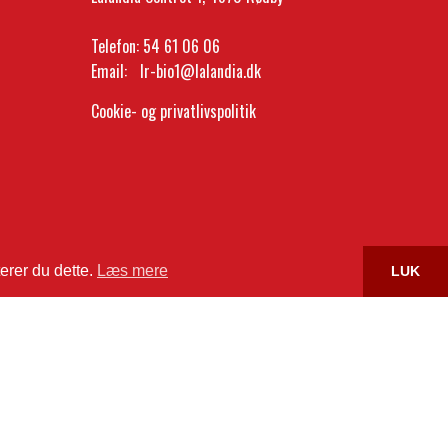
Telefon:
54 61 06 06
Email:
lr-bio1@lalandia.dk
Cookie- og privatlivspolitik
erer du dette.
Læs mere
LUK