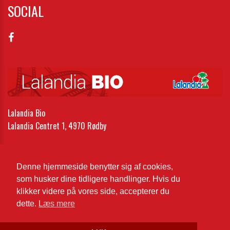
SOCIAL
Lalandia Bio
Lalandia Centret 1, 4970 Rødby
Telefon:
54 61 06 06
Email:
lr-bio1@lalandia.dk
Denne hjemmeside benytter sig af cookies,
som husker dine tidligere handlinger. Hvis du
Cookie- og privatlivspolitik
klikker videre på vores side, accepterer du
dette.
Læs mere
Website og billetsystem fra ebillet a/s