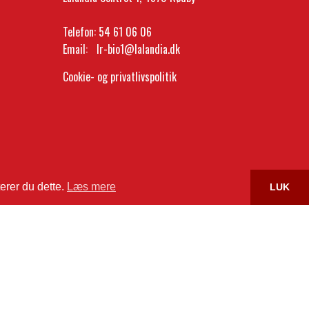
Telefon:
54 61 06 06
Email:
lr-bio1@lalandia.dk
Cookie- og privatlivspolitik
erer du dette.
Læs mere
LUK