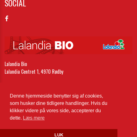
SOCIAL
Lalandia Bio
Lalandia Centret 1, 4970 Rødby
Telefon:
54 61 06 06
Email:
lr-bio1@lalandia.dk
Denne hjemmeside benytter sig af cookies,
som husker dine tidligere handlinger. Hvis du
Cookie- og privatlivspolitik
klikker videre på vores side, accepterer du
dette.
Læs mere
Website og billetsystem fra ebillet a/s
LUK